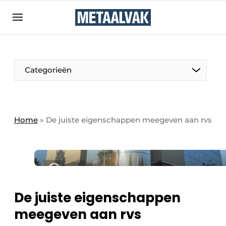
Aanmelden
Algemene voorwaarden
Bedrijven
Aanmelden
Bedankt voor de aanmelding
Categorieën
Contact
Direct contact
Eigen content aanleveren
Home
»
De juiste eigenschappen meegeven aan rvs
Evenement aanmelden
Home
Meest gelezen
Nieuwsbrief
De juiste eigenschappen
Podcasts
meegeven aan rvs
Privacy / Cookie statement