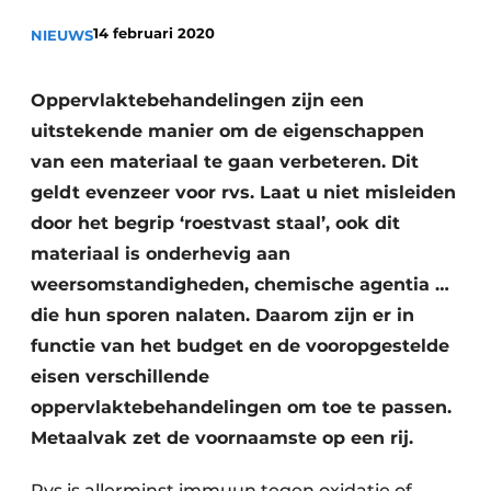
Vacature aanmelden
14 februari 2020
NIEUWS
Vacatures
Video’s
Oppervlaktebehandelingen zijn een
uitstekende manier om de eigenschappen
van een materiaal te gaan verbeteren. Dit
geldt evenzeer voor rvs. Laat u niet misleiden
door het begrip ‘roestvast staal’, ook dit
materiaal is onderhevig aan
weersomstandigheden, chemische agentia …
die hun sporen nalaten. Daarom zijn er in
functie van het budget en de vooropgestelde
eisen verschillende
oppervlaktebehandelingen om toe te passen.
Metaalvak zet de voornaamste op een rij.
Rvs is allerminst immuun tegen oxidatie of