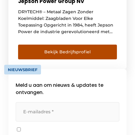
Jepson Power Group NV
DRYTECH® – Metaal Zagen Zonder
Koelmiddel: Zaagbladen Voor Elke
Toepassing Opgericht in 1984, heeft Jepson
Power de industrie gerevolutioneerd met
zijn baanbrekende dry-cut technologie, die
hoogwaardige zaagbladen biedt voor de
verwerking van metaal en composieten.
Bekijk Bedrijfsprofiel
Door voortdurend te investeren in R&D is
het bedrijf een leider geworden in snel,
NIEUWSBRIEF
bramenvrij zagen zonder koelmiddel, met
een […]
Meld u aan om nieuws & updates te
ontvangen.