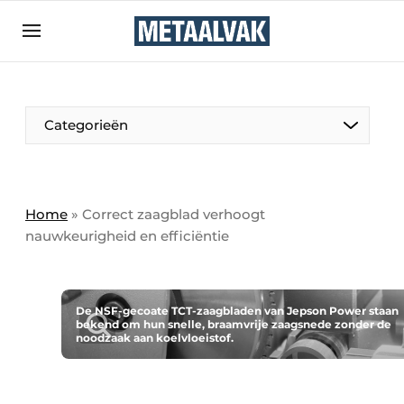
Aanmelden
Algemene voorwaarden
Bedrijven
Aanmelden
Bedankt voor de aanmelding
Categorieën
Contact
Direct contact
Eigen content aanleveren
Home
»
Correct zaagblad verhoogt
nauwkeurigheid en efficiëntie
Evenement aanmelden
Home
Meest gelezen
De NSF-gecoate TCT-zaagbladen van Jepson Power staan
bekend om hun snelle, braamvrije zaagsnede zonder de
Nieuwsbrief
noodzaak aan koelvloeistof.
Podcasts
Privacy / Cookie statement