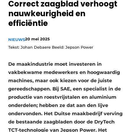
Correct zaagblad verhoogt
Vacature aanmelden
nauwkeurigheid en
Vacatures
efficiëntie
Video’s
20 mei 2025
NIEUWS
Tekst: Johan Debaere Beeld: Jepson Power
De maakindustrie moet investeren in
vakbekwame medewerkers en hoogwaardig
machines, maar ook kiezen voor de juiste
gereedschappen. Bij SAE, een specialist in de
productie van roestvrijstalen en aluminium
onderdelen; hebben ze dat aan den lijve
ondervonden. Het Duitse maakbedrijf verving
de bestaande zaagbladen door de DryTech
TCT-technologie van Jepson Power. Het