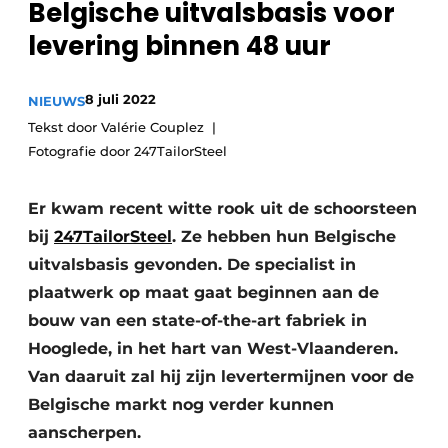
Belgische uitvalsbasis voor
Vacature aanmelden
levering binnen 48 uur
Vacatures
Video’s
8 juli 2022
NIEUWS
Tekst door Valérie Couplez
Fotografie door 247TailorSteel
Er kwam recent witte rook uit de schoorsteen
bij
247TailorSteel
. Ze hebben hun Belgische
uitvalsbasis gevonden. De specialist in
plaatwerk op maat gaat beginnen aan de
bouw van een state-of-the-art fabriek in
Hooglede, in het hart van West-Vlaanderen.
Van daaruit zal hij zijn levertermijnen voor de
Belgische markt nog verder kunnen
aanscherpen.