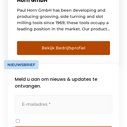
Horn GmbH
Paul Horn GmbH has been developing and
producing grooving, side turning and slot
milling tools since 1969; these tools occupy a
leading position in the market. Our products
are used by automotive, general
engineering, aerospace, hydraulics
/pneumatics, jewellery and medical
Bekijk Bedrijfsprofiel
equipment manufacturers. The company,
currently has around 900 employees in
NIEUWSBRIEF
Germany and 500 elsewhere. It, […]
Meld u aan om nieuws & updates te
ontvangen.