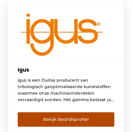
Igus
Igus is een Duitse producent van
tribologisch geoptimaliseerde kunststoffen
waarmee onze machineonderdelen
vervaardigd worden. Het gamma bestaat uit
onder meer glijlagers, lineaire geleidingen,
kabelrupsen en kabels; motion plastics
genaamd. In België bedienen we meer dan
Bekijk Bedrijfsprofiel
3000 klanten die actief zijn in grote