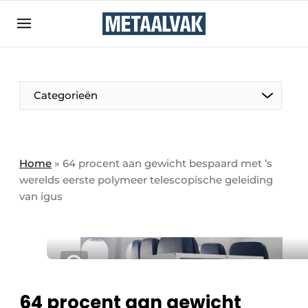
Aanmelden
Algemene voorwaarden
Bedrijven
Aanmelden
Bedankt voor de aanmelding
Categorieën
Contact
Direct contact
Eigen content aanleveren
Home
»
64 procent aan gewicht bespaard met ’s
werelds eerste polymeer telescopische geleiding
Evenement aanmelden
van igus
Home
Meest gelezen
Nieuwsbrief
Podcasts
64 procent aan gewicht
Privacy / Cookie statement