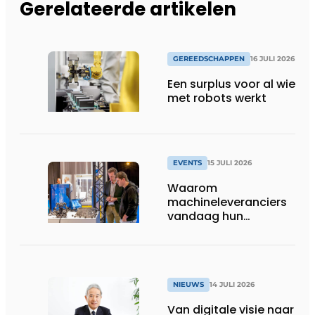
Gerelateerde artikelen
GEREEDSCHAPPEN
16 JULI 2026
Een surplus voor al wie
met robots werkt
EVENTS
15 JULI 2026
Waarom
machineleveranciers
vandaag hun
speelveld hertekenen
NIEUWS
14 JULI 2026
Van digitale visie naar