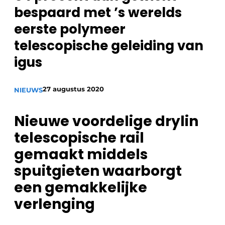
bespaard met ’s werelds
Vacature aanmelden
eerste polymeer
Vacatures
telescopische geleiding van
Video’s
igus
27 augustus 2020
NIEUWS
Nieuwe voordelige drylin
telescopische rail
gemaakt middels
spuitgieten waarborgt
een gemakkelijke
verlenging