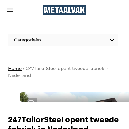
Aanmelden
Algemene voorwaarden
Bedrijven
Aanmelden
Bedankt voor de aanmelding
Categorieën
Contact
Direct contact
Eigen content aanleveren
Home
»
247TailorSteel opent tweede fabriek in
Nederland
Evenement aanmelden
Home
Meest gelezen
Nieuwsbrief
Podcasts
247TailorSteel opent tweede
Privacy / Cookie statement