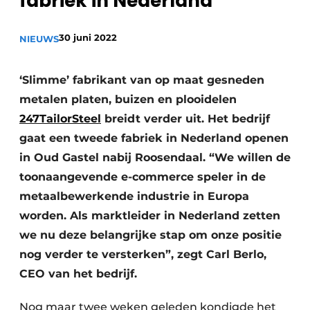
fabriek in Nederland
Vacature aanmelden
30 juni 2022
Vacatures
NIEUWS
Video’s
‘Slimme’ fabrikant van op maat gesneden
metalen platen, buizen en plooidelen
247TailorSteel
breidt verder uit. Het bedrijf
gaat een tweede fabriek in Nederland openen
in Oud Gastel nabij Roosendaal. “We willen de
toonaangevende e-commerce speler in de
metaalbewerkende industrie in Europa
worden. Als marktleider in Nederland zetten
we nu deze belangrijke stap om onze positie
nog verder te versterken”, zegt Carl Berlo,
CEO van het bedrijf.
Nog maar twee weken geleden kondigde het