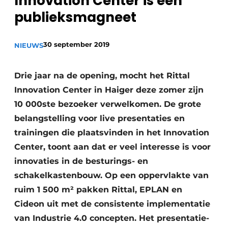
Innovation Center is een
Vacature aanmelden
publieksmagneet
Vacatures
30 september 2019
NIEUWS
Video’s
Drie jaar na de opening, mocht het Rittal
Innovation Center in Haiger deze zomer zijn
10 000ste bezoeker verwelkomen. De grote
belangstelling voor live presentaties en
trainingen die plaatsvinden in het Innovation
Center, toont aan dat er veel interesse is voor
innovaties in de besturings- en
schakelkastenbouw. Op een oppervlakte van
ruim 1 500 m² pakken Rittal, EPLAN en
Cideon uit met de consistente implementatie
van Industrie 4.0 concepten. Het presentatie-