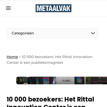
Aanmelden
Algemene voorwaarden
Bedrijven
Aanmelden
Bedankt voor de aanmelding
Categorieën
Contact
Direct contact
Eigen content aanleveren
Home
»
10 000 bezoekers: Het Rittal Innovation
Center is een publieksmagneet
Evenement aanmelden
Home
Meest gelezen
Nieuwsbrief
Podcasts
10 000 bezoekers: Het Rittal
Privacy / Cookie statement