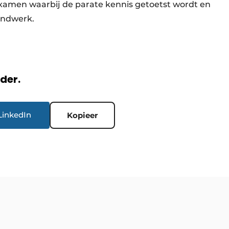
 examen waarbij de parate kennis getoetst wordt en
eindwerk.
rder.
LinkedIn
Kopieer