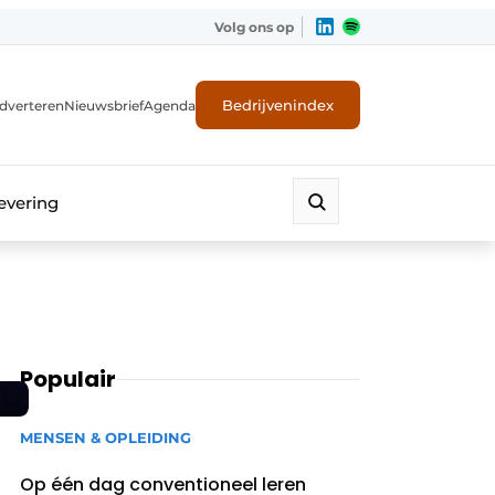
Volg ons op
Bedrijvenindex
dverteren
Nieuwsbrief
Agenda
evering
Populair
MENSEN & OPLEIDING
Op één dag conventioneel leren