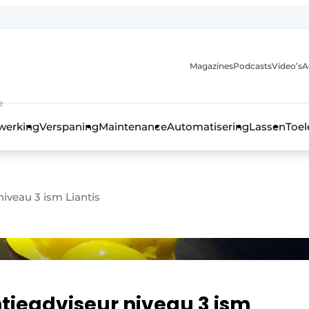
Magazines
Podcasts
Video’s
A
anmelding
e
werking
Verspaning
Maintenance
Automatisering
Lassen
Toel
iveau 3 ism Liantis
tieadviseur niveau 3 ism