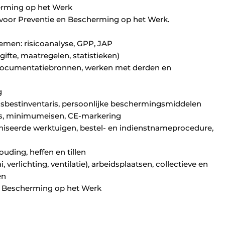
erming op het Werk
é voor Preventie en Bescherming op het Werk.
men: risicoanalyse, GPP, JAP
ifte, maatregelen, statistieken)
n documentatiebronnen, werken met derden en
g
 asbestinventaris, persoonlijke beschermingsmiddelen
o’s, minimumeisen, CE-markering
niseerde werktuigen, bestel- en indienstnameprocedure,
ding, heffen en tillen
verlichting, ventilatie), arbeidsplaatsen, collectieve en
en
en Bescherming op het Werk