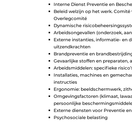
Interne Dienst Preventie en Besch
Beleid welzijn op het werk. Comit
Overlegcomité
Dynamische risicobeheersingssyste
Arbeidsongevallen (onderzoek, aang
Externe instanties, informatie- e
uitzendkrachten
Brandpreventie en brandbestrijdin
Gevaarlijke stoffen en preparaten,
Arbeidsmiddelen: specifieke risic
Installaties, machines en gemecha
instructies
Ergonomie: beeldschermwerk, zithou
Omgevingsfactoren (klimaat, lawaai, 
persoonlijke beschermingsmiddel
Externe diensten voor Preventie 
Psychosociale belasting