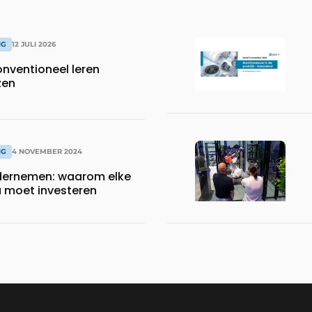
NG
12 JULI 2026
nventioneel leren
zen
NG
4 NOVEMBER 2024
ernemen: waarom elke
ú moet investeren