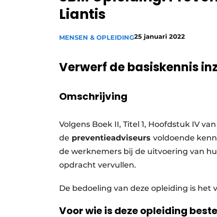
Liantis
Vacature aanmelden
Vacatures
25 januari 2022
MENSEN & OPLEIDING
Video’s
Verwerf de basiskennis inz
Omschrijving
Volgens Boek II, Titel 1, Hoofdstuk IV 
de
preventieadviseurs
voldoende kenni
de werknemers bij de uitvoering van hun
opdracht vervullen.
De bedoeling van deze opleiding is het
Voor wie is deze opleiding bes