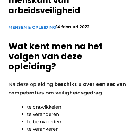
menskant van
Vacature aanmelden
arbeidsveiligheid
Vacatures
14 februari 2022
MENSEN & OPLEIDING
Video’s
Wat kent men na het
volgen van deze
opleiding?
Na deze opleiding
beschikt u over een set van
competenties om veiligheidsgedrag
te ontwikkelen
te veranderen
te beïnvloeden
te verankeren