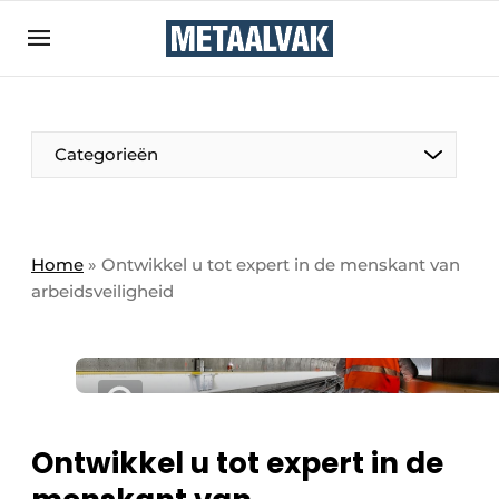
Aanmelden
Algemene voorwaarden
Bedrijven
Aanmelden
Bedankt voor de aanmelding
Categorieën
Contact
Direct contact
Eigen content aanleveren
Home
»
Ontwikkel u tot expert in de menskant van
arbeidsveiligheid
Evenement aanmelden
Home
Meest gelezen
Nieuwsbrief
Podcasts
Ontwikkel u tot expert in de
Privacy / Cookie statement