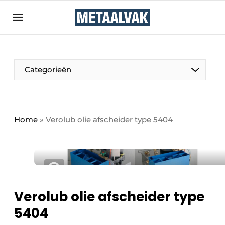
Aanmelden
Algemene voorwaarden
Bedrijven
Aanmelden
Bedankt voor de aanmelding
Categorieën
Contact
Direct contact
Eigen content aanleveren
Home
»
Verolub olie afscheider type 5404
Evenement aanmelden
Home
Meest gelezen
Nieuwsbrief
Verolub olie afscheider type
Podcasts
5404
Privacy / Cookie statement