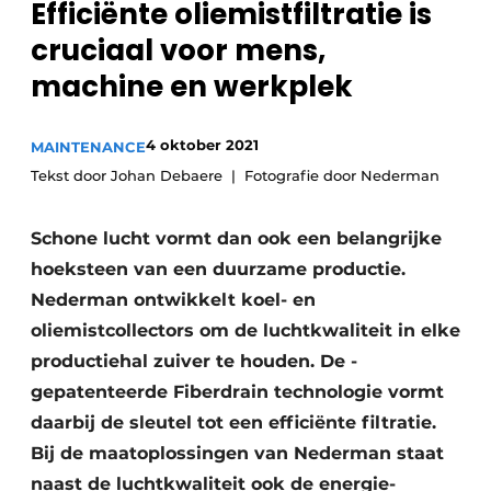
Efficiënte oliemistfiltratie is
Vacature aanmelden
cruciaal voor mens,
Vacatures
machine en werkplek
Video’s
4 oktober 2021
MAINTENANCE
Tekst door Johan Debaere
Fotografie door Nederman
Schone lucht vormt dan ook een belangrijke
hoeksteen van een duurzame ­productie.
Nederman ontwikkelt koel- en
oliemistcollectors om de luchtkwaliteit in elke
productiehal zuiver te houden. De ­
gepatenteerde Fiberdrain technologie vormt
daarbij de sleutel tot een efficiënte filtratie.
Bij de maatoplossingen van Nederman staat
naast de ­luchtkwaliteit ook de energie-