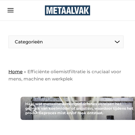
Aanmelden
Algemene voorwaarden
Bedrijven
Aanmelden
Bedankt voor de aanmelding
Categorieën
Contact
Direct contact
Eigen content aanleveren
Home
»
Efficiënte oliemistfiltratie is cruciaal voor
mens, machine en werkplek
Evenement aanmelden
Home
Meest gelezen
Heel wat metaalbewerkingsmachines vereisen het
gebruik van koelmiddel of snijoliën, waardoor tijdens het
Nieuwsbrief
productieproces mist en/of rook ontstaat.
Podcasts
Privacy / Cookie statement