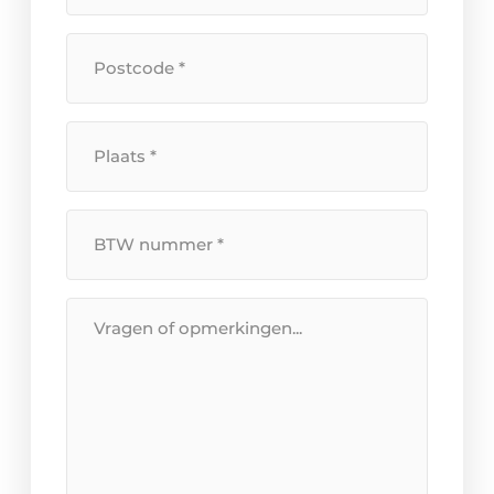
huisnummer
*
Postcode
*
Plaats
*
BTW
Nummer
*
Bericht