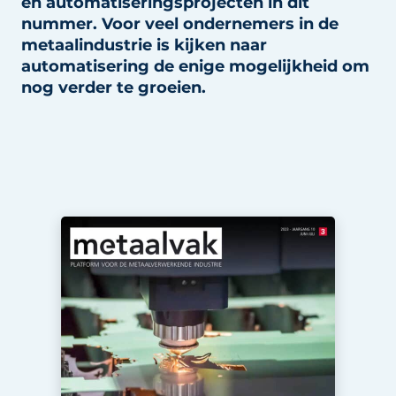
en automatiseringsprojecten in dit
Vacature aanmelden
nummer. Voor veel ondernemers in de
metaalindustrie is kijken naar
Vacatures
automatisering de enige mogelijkheid om
Video’s
nog verder te groeien.