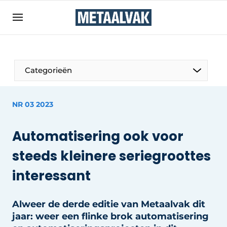
Aanmelden
Algemene voorwaarden
Bedrijven
Aanmelden
Bedankt voor de aanmelding
Categorieën
Contact
Direct contact
NR 03 2023
Eigen content aanleveren
Automatisering ook voor
Evenement aanmelden
steeds kleinere seriegroottes
Home
Meest gelezen
interessant
Nieuwsbrief
Alweer de derde editie van Metaalvak dit
Podcasts
jaar: weer een flinke brok automatisering
Privacy / Cookie statement