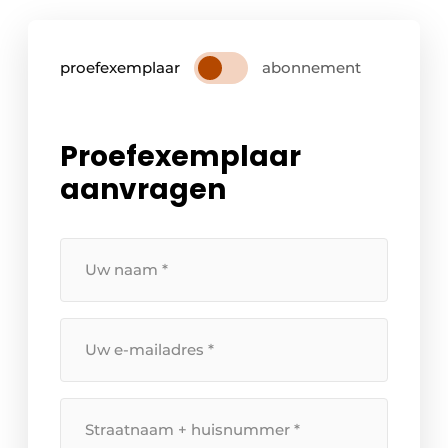
proefexemplaar
abonnement
Proefexemplaar
aanvragen
Uw
naam
*
Uw
e-
mailadres
*
Straatnaam
+