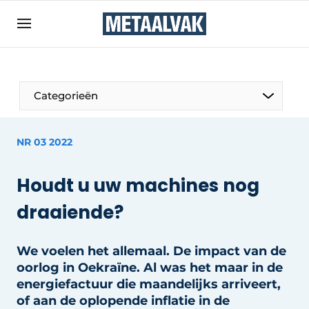
Aanmelden
Algemene voorwaarden
Bedrijven
Aanmelden
Bedankt voor de aanmelding
Categorieën
Contact
Direct contact
NR 03 2022
Eigen content aanleveren
Houdt u uw machines nog
Evenement aanmelden
draaiende?
Home
Meest gelezen
We voelen het allemaal. De impact van de
Nieuwsbrief
oorlog in Oekraïne. Al was het maar in de
Podcasts
energiefactuur die maandelijks arriveert,
of aan de oplopende inflatie in de
Privacy / Cookie statement