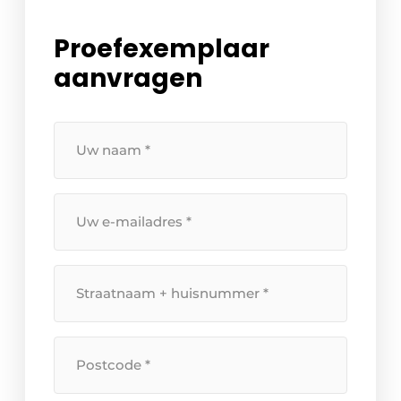
Proefexemplaar
aanvragen
Uw
naam
*
Uw
e-
mailadres
*
Straatnaam
+
huisnummer
*
Postcode
*