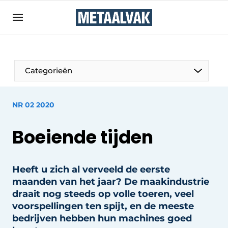
Aanmelden
Algemene voorwaarden
Bedrijven
Aanmelden
Bedankt voor de aanmelding
Categorieën
Contact
Direct contact
NR 02 2020
Eigen content aanleveren
Boeiende tijden
Evenement aanmelden
Home
Heeft u zich al verveeld de eerste
Meest gelezen
maanden van het jaar? De maakindustrie
Nieuwsbrief
draait nog steeds op volle toeren, veel
Podcasts
voorspellingen ten spijt, en de meeste
bedrijven hebben hun machines goed
Privacy / Cookie statement