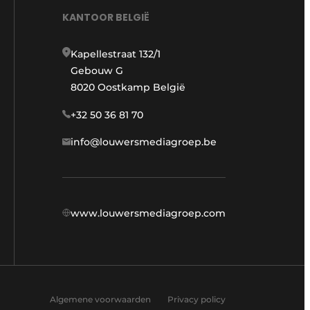
KANTOOR BELGIË
Kapellestraat 132/1
Gebouw G
8020 Oostkamp België
+32 50 36 81 70
info@louwersmediagroep.be
www.louwersmediagroep.com
Algemene voorwaarden
Privacy policy