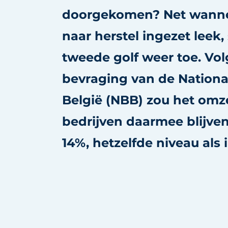
Vacature aanmelden
doorgekomen? Net wann
Vacatures
naar herstel ingezet leek,
Video’s
tweede golf weer toe. Vo
bevraging van de Nationa
België (NBB) zou het omze
bedrijven daarmee blijve
14%, hetzelfde niveau als 