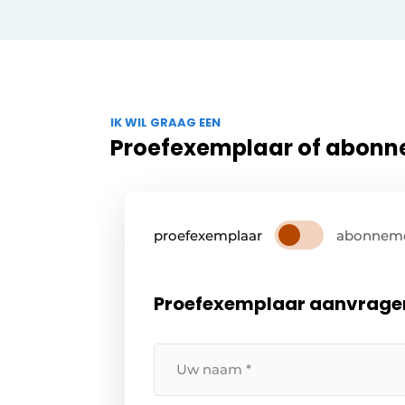
IK WIL GRAAG EEN
Proefexemplaar of abon
proefexemplaar
abonnem
Proefexemplaar aanvrage
Uw
naam
*