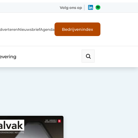
Volg ons op
Bedrijvenindex
dverteren
Nieuwsbrief
Agenda
evering