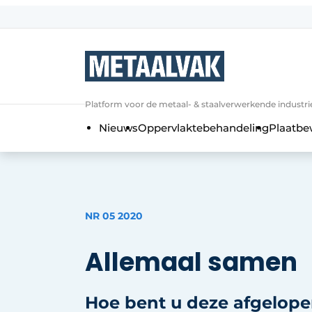
Aanmelden
Algemene voorwaarden
Bedrijven
Aanmelden
Bedankt voor de a
Platform voor de metaal- & staalverwerkende industri
Contact
Nieuws
Oppervlaktebehandeling
Plaatbe
Direct contact
Eigen content aanleveren
Evenement aanmelden
Home
NR 05 2020
Meest gelezen
Allemaal samen
Nieuwsbrief
Podcasts
Hoe bent u deze afgelo
Privacy / Cookie statement