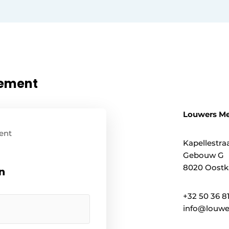
nement
Louwers M
ent
Kapellestraa
Gebouw G
8020 Oostk
n
+32 50 36 8
info@louwe