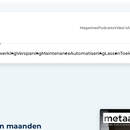
Magazines
Podcasts
Video’s
A
anmelding
e
werking
Verspaning
Maintenance
Automatisering
Lassen
Toel
pen maanden