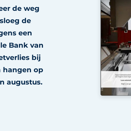
eer de weg
 sloeg de
lgens een
le Bank van
tverlies bij
n hangen op
in augustus.