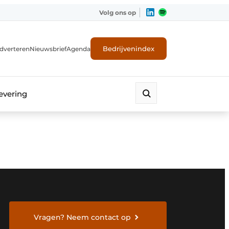
Volg ons op
Bedrijvenindex
dverteren
Nieuwsbrief
Agenda
evering
Vragen? Neem contact op