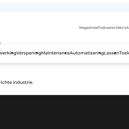
Magazines
Podcasts
Video’s
A
anmelding
e
werking
Verspaning
Maintenance
Automatisering
Lassen
Toel
chte industrie.