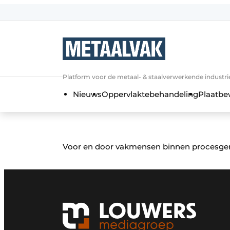
Aanmelden
Algemene voorwaarden
Bedrijven
Aanmelden
Bedankt voor de a
Platform voor de metaal- & staalverwerkende industri
Contact
Nieuws
Oppervlaktebehandeling
Plaatbe
Direct contact
Eigen content aanleveren
Evenement aanmelden
Voor en door vakmensen binnen procesgeri
Home
Meest gelezen
Nieuwsbrief
Podcasts
Privacy / Cookie statement