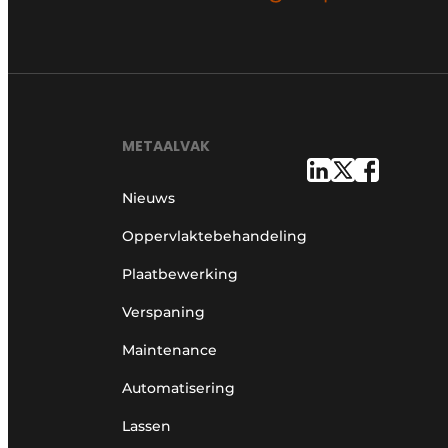
Vacature aanmelden
Vacatures
Video’s
METAALVAK
Nieuws
Oppervlaktebehandeling
Plaatbewerking
Verspaning
Maintenance
Automatisering
Lassen