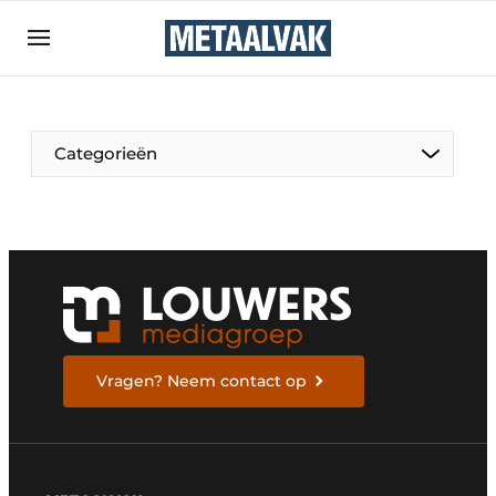
Aanmelden
Algemene voorwaarden
Bedrijven
Aanmelden
Bedankt voor de aanmelding
Categorieën
Contact
Direct contact
Eigen content aanleveren
Evenement aanmelden
Home
Meest gelezen
Vragen? Neem contact op
Nieuwsbrief
Podcasts
Privacy / Cookie statement