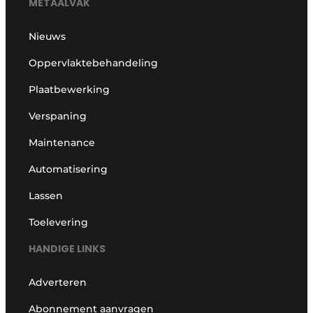
METAALVAK
Vacature aanmelden
Nieuws
Vacatures
Oppervlaktebehandeling
Video’s
Plaatbewerking
Verspaning
Maintenance
Automatisering
Lassen
Toelevering
HANDIGE LINKS
Adverteren
Abonnement aanvragen