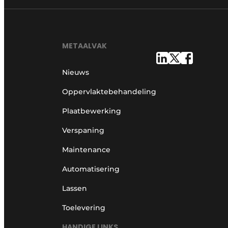
Vacature aanmelden
Vacatures
METAALVAK
Video’s
Nieuws
Oppervlaktebehandeling
Plaatbewerking
Verspaning
Maintenance
Automatisering
Lassen
Toelevering
HANDIGE LINKS