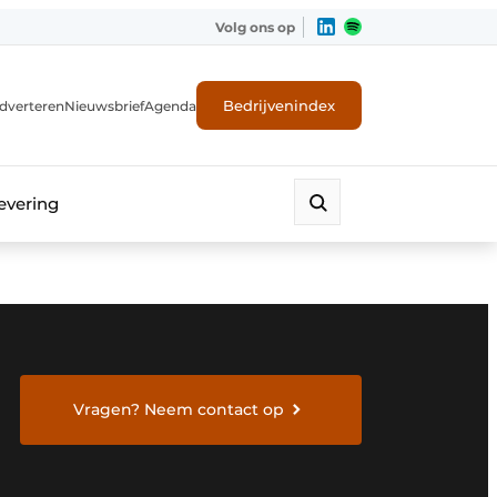
Volg ons op
Bedrijvenindex
dverteren
Nieuwsbrief
Agenda
evering
Vragen? Neem contact op