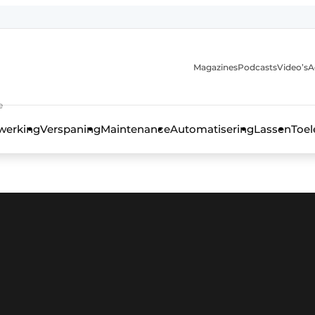
Magazines
Podcasts
Video’s
A
anmelding
e
werking
Verspaning
Maintenance
Automatisering
Lassen
Toel