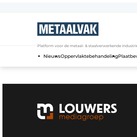
Aanmelden
Algemene voorwaarden
Bedrijven
Aanmelden
Bedankt voor de a
Platform voor de metaal- & staalverwerkende industri
Contact
Nieuws
Oppervlaktebehandeling
Plaatbe
Direct contact
Eigen content aanleveren
Evenement aanmelden
Home
Meest gelezen
Nieuwsbrief
Podcasts
Privacy / Cookie statement