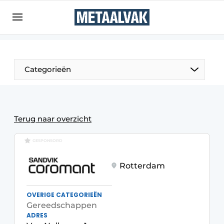
Aanmelden
Algemene voorwaarden
Bedrijven
Aanmelden
Bedankt voor de aanmelding
Categorieën
Contact
Direct contact
Eigen content aanleveren
Terug naar overzicht
Evenement aanmelden
GESPONSORD
Home
Rotterdam
Meest gelezen
Nieuwsbrief
OVERIGE CATEGORIEËN
Podcasts
Gereedschappen
ADRES
Privacy / Cookie statement