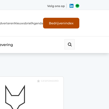
Volg ons op
Bedrijvenindex
dverteren
Nieuwsbrief
Agenda
evering
GESPONSORD