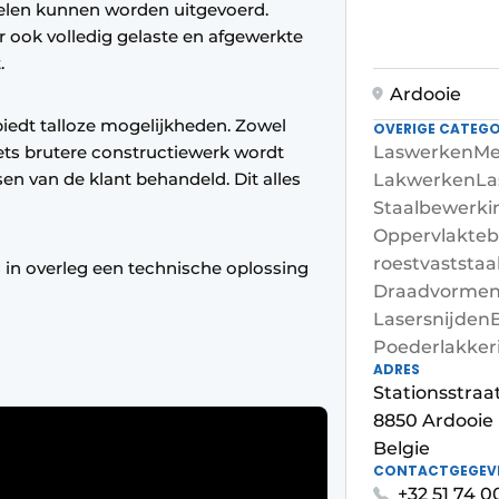
elen kunnen worden uitgevoerd.
 ook volledig gelaste en afgewerkte
.
Ardooie
dt talloze mogelijkheden. Zowel
OVERIGE CATEGO
iets brutere constructiewerk wordt
Laswerken
Me
en van de klant behandeld. Dit alles
Lakwerken
La
Staalbewerk
Oppervlakteb
roestvaststaa
 in overleg een technische oplossing
Draadvorme
Lasersnijden
Poederlakkeri
ADRES
Stationsstraa
8850 Ardooie
Belgie
CONTACTGEGEV
+32 51 74 0