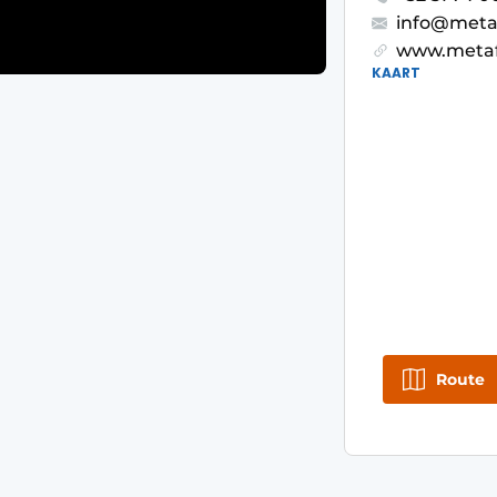
info@meta
www.metaf
KAART
Route