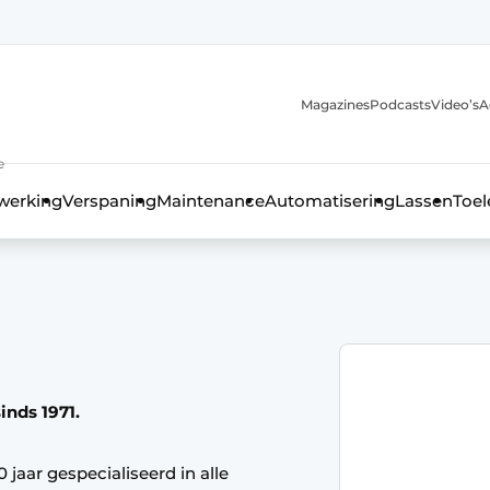
Magazines
Podcasts
Video’s
A
anmelding
e
werking
Verspaning
Maintenance
Automatisering
Lassen
Toel
inds 1971.
 jaar gespecialiseerd in alle