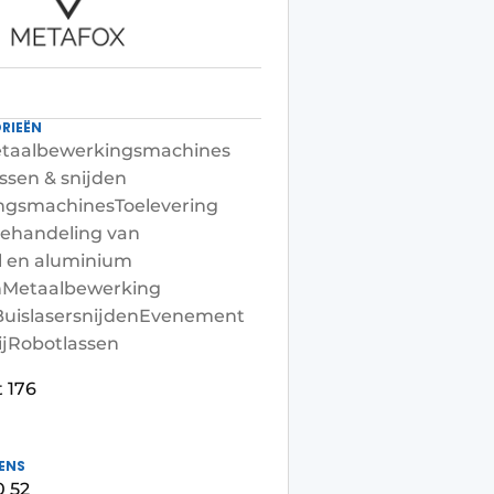
RIEËN
taalbewerkingsmachines
ssen & snijden
ingsmachines
Toelevering
ehandeling van
l en aluminium
n
Metaalbewerking
Buislasersnijden
Evenement
j
Robotlassen
t 176
ENS
0 52