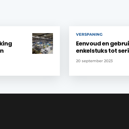
VERSPANING
king
Eenvoud en gebru
en
enkelstuks tot ser
20 september 2023