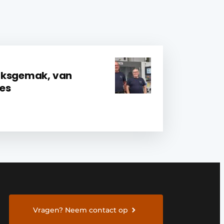
iksgemak, van
ies
Vragen? Neem contact op