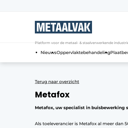
Aanmelden
Algemene voorwaarden
Bedrijven
Aanmelden
Bedankt voor de a
Platform voor de metaal- & staalverwerkende industri
Contact
Nieuws
Oppervlaktebehandeling
Plaatbe
Direct contact
Eigen content aanleveren
Evenement aanmelden
Terug naar overzicht
Home
Metafox
Meest gelezen
Nieuwsbrief
Metafox, uw specialist in buisbewerking s
Podcasts
Als toeleverancier is Metafox al meer dan 50
Privacy / Cookie statement