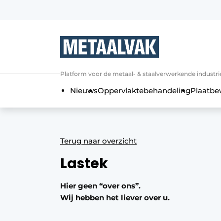
Aanmelden
Algemene voorwaarden
Bedrijven
Aanmelden
Bedankt voor de a
Platform voor de metaal- & staalverwerkende industri
Contact
Nieuws
Oppervlaktebehandeling
Plaatbe
Direct contact
Eigen content aanleveren
Evenement aanmelden
Terug naar overzicht
Home
Lastek
Meest gelezen
Nieuwsbrief
Hier geen “over ons”.
Wij hebben het liever over u.
Podcasts
Privacy / Cookie statement