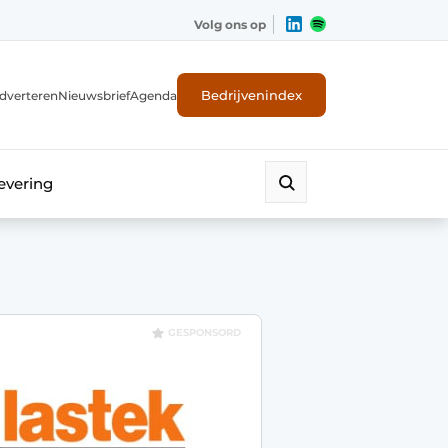
Volg ons op
Bedrijvenindex
dverteren
Nieuwsbrief
Agenda
evering
GESPONSORD