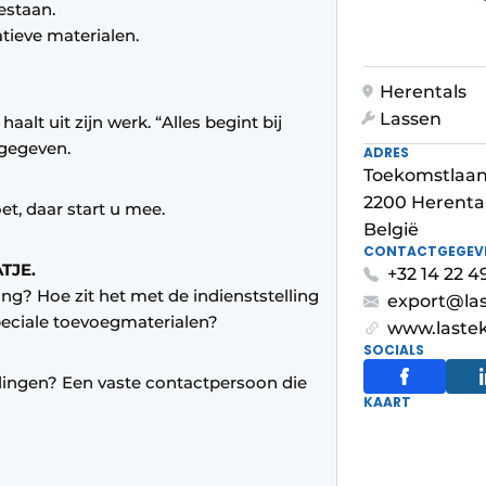
estaan.
atieve materialen.
Herentals
Lassen
aalt uit zijn werk. “Alles begint bij
ngegeven.
ADRES
Toekomstlaan
2200 Herenta
et, daar start u mee.
België
CONTACTGEGEV
TJE.
+32 14 22 49
g? Hoe zit het met de indienststelling
export@las
speciale toevoegmaterialen?
www.laste
SOCIALS
lingen? Een vaste contactpersoon die
KAART