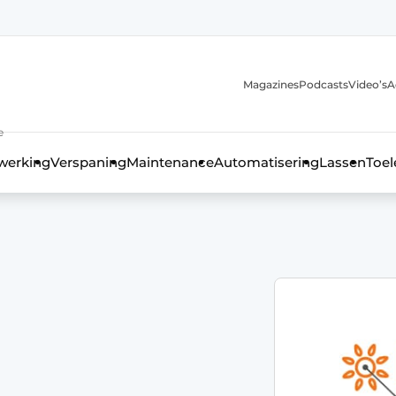
Magazines
Podcasts
Video’s
A
anmelding
e
werking
Verspaning
Maintenance
Automatisering
Lassen
Toel