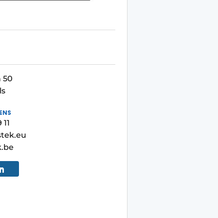
 50
ls
ENS
 11
tek.eu
k.be