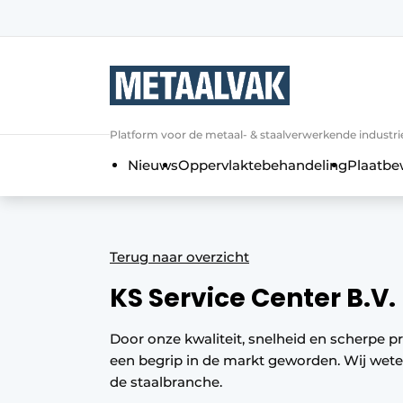
Aanmelden
Algemene voorwaarden
Bedrijven
Aanmelden
Bedankt voor de a
Platform voor de metaal- & staalverwerkende industri
Contact
Nieuws
Oppervlaktebehandeling
Plaatbe
Direct contact
Eigen content aanleveren
Evenement aanmelden
Terug naar overzicht
Home
KS Service Center B.V.
Meest gelezen
Nieuwsbrief
Door onze kwaliteit, snelheid en scherpe pr
een begrip in de markt geworden. Wij weten
Podcasts
de staalbranche.
Privacy / Cookie statement