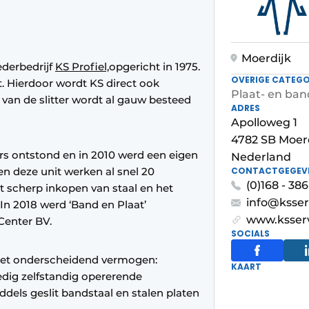
Moerdijk
ederbedrijf
KS Profiel,
opgericht in 1975.
OVERIGE CATEGO
t. Hierdoor wordt KS direct ook
Plaat- en ban
it van de slitter wordt al gauw besteed
ADRES
Apolloweg 1
4782 SB Moer
rs ontstond en in 2010 werd een eigen
Nederland
nen deze unit werken al snel 20
CONTACTGEGEV
(0)168 - 38
 scherp inkopen van staal en het
info@ksser
In 2018 werd ‘Band en Plaat’
www.ksser
Center BV.
SOCIALS
het onderscheidend vermogen:
KAART
edig zelfstandig opererende
dels geslit bandstaal en stalen platen