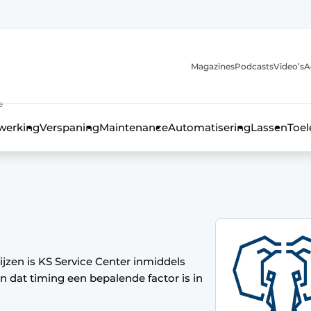
Magazines
Podcasts
Video’s
A
anmelding
e
werking
Verspaning
Maintenance
Automatisering
Lassen
Toel
ijzen is KS Service Center inmiddels
 dat timing een bepalende factor is in