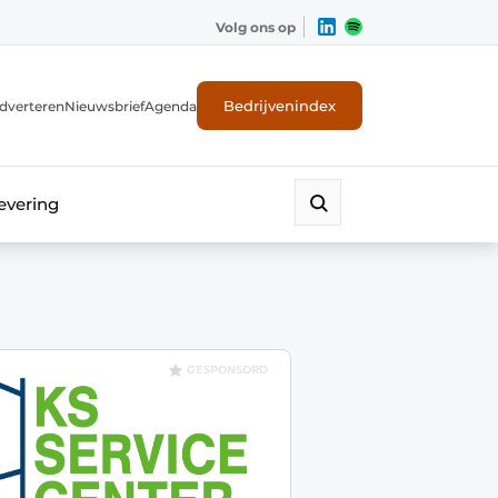
Volg ons op
Bedrijvenindex
dverteren
Nieuwsbrief
Agenda
evering
GESPONSORD