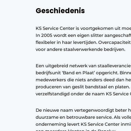
Vacature aanmelden
Geschiedenis
Vacatures
Video’s
KS Service Center is voortgekomen uit mo
In 2005 wordt een eigen slitter aangeschaf
flexibeler in haar levertijden. Overcapacite
voor andere staalverwerkende bedrijven.
Een uitgebreid netwerk van staalleverancie
bedrijfsunit ‘Band en Plaat’ opgericht. Bin
medewerkers die niets anders deed dan het
produceren van geslit bandstaal en platen. 
verzelfstandigd onder de naam KS Service 
De nieuwe naam vertegenwoordigt beter 
duurzame en betrouwbare service. Als voll
onderneming levert KS Service Center inmid