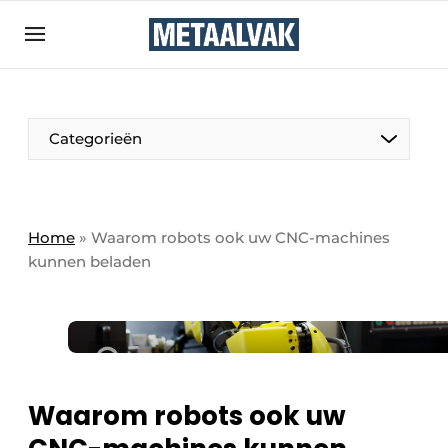
Aanmelden
Algemene voorwaarden
Bedrijven
Aanmelden
Bedankt voor de aanmelding
Categorieën
Contact
Direct contact
Eigen content aanleveren
Home
»
Waarom robots ook uw CNC-machines
kunnen beladen
Evenement aanmelden
Home
Meest gelezen
Nieuwsbrief
Podcasts
Waarom robots ook uw
Privacy / Cookie statement