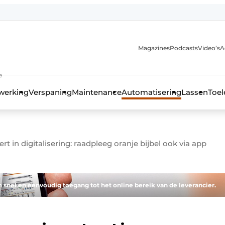
Magazines
Podcasts
Video’s
A
anmelding
e
werking
Verspaning
Maintenance
Automatisering
Lassen
Toel
t in digitalisering: raadpleeg oranje bijbel ook via app
 snel en eenvoudig toegang tot het online bereik van de leverancier.