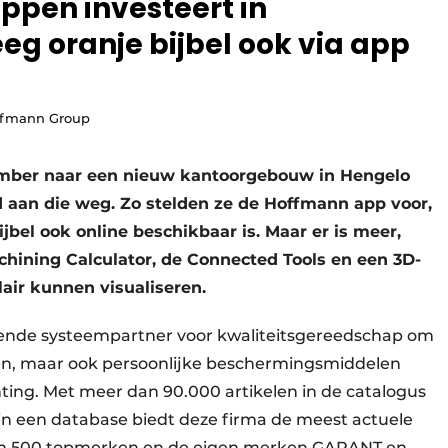
ppen investeert in
eeg oranje bijbel ook via app
offmann Group
mber naar een nieuw kantoorgebouw in Hengelo
rd aan die weg. Zo stelden ze de Hoffmann app voor,
jbel ook online beschikbaar is. Maar er is meer,
hining Calculator, de Connected Tools en een 3D-
ir kunnen visualiseren.
nde systeempartner voor kwaliteitsgereedschap om
pen, maar ook persoonlijke beschermingsmiddelen
hting. Met meer dan 90.000 artikelen in de catalogus
in een database biedt deze firma de meest actuele
van 500 topmerken en de eigen merken GARANT en