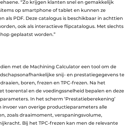
ehaene. “Zo krijgen klanten snel en gemakkelijk
items op smartphone of tablet en kunnen ze
n als PDF. Deze catalogus is beschikbaar in achttien
orden, ook als interactieve flipcatalogus. Met slechts
eShop geplaatst worden.”
ien met de Machining Calculator een tool om de
eedschapsonafhankelijke snij- en prestatie­gegevens te
draaien, boren, frezen en TPC-frezen. Na het
t toerental en de voedingssnelheid bepalen en deze
parameters. In het scherm ‘Prestatieberekening’
n invoer van overige productieparameters alle
, zoals draai­moment, verspaningsvolume,
snijkracht. Bij het TPC-frezen kan men de relevante