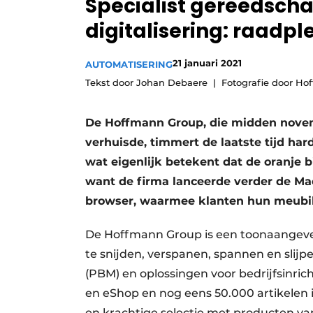
Specialist gereedscha
Vacature aanmelden
digitalisering: raadpl
Vacatures
Video’s
21 januari 2021
AUTOMATISERING
Tekst door Johan Debaere
Fotografie door H
De Hoffmann Group, die midden nove
verhuisde, timmert de laatste tijd ha
wat eigenlijk betekent dat de oranje bi
want de firma lanceerde verder de Mac
browser, waarmee klanten hun meubila
De Hoffmann Group is een toonaangeve
te snijden, verspanen, spannen en slij
(PBM) en oplossingen voor bedrijfsinric
en eShop en nog eens 50.000 artikelen 
en krachtige selectie met producten 