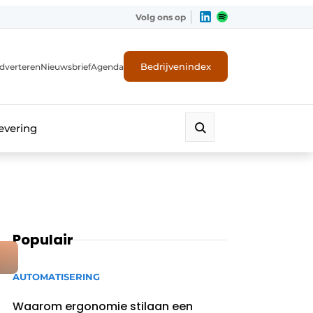
Volg ons op
Bedrijvenindex
dverteren
Nieuwsbrief
Agenda
evering
Populair
AUTOMATISERING
Waarom ergonomie stilaan een