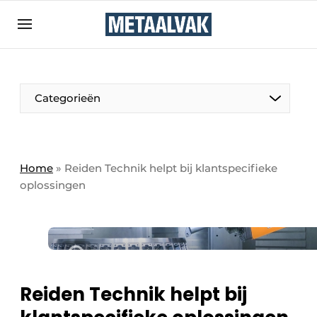
Aanmelden
Algemene voorwaarden
Bedrijven
Aanmelden
Bedankt voor de aanmelding
Categorieën
Contact
Direct contact
Eigen content aanleveren
Home
»
Reiden Technik helpt bij klantspecifieke
oplossingen
Evenement aanmelden
Home
Meest gelezen
Nieuwsbrief
Podcasts
Reiden Technik helpt bij
Privacy / Cookie statement