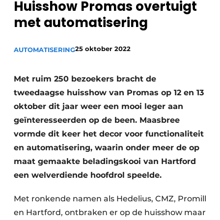
Huisshow Promas overtuigt
Vacature aanmelden
met automatisering
Vacatures
Video’s
25 oktober 2022
AUTOMATISERING
Met ruim 250 bezoekers bracht de
tweedaagse huisshow van Promas op 12 en 13
oktober dit jaar weer een mooi leger aan
geïnteresseerden op de been. Maasbree
vormde dit keer het decor voor functionaliteit
en automatisering, waarin onder meer de op
maat gemaakte beladingskooi van Hartford
een welverdiende hoofdrol speelde.
Met ronkende namen als Hedelius, CMZ, Promill
en Hartford, ontbraken er op de huisshow maar