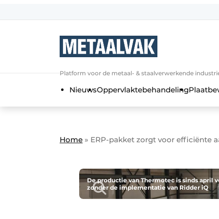
Aanmelden
Algemene voorwaarden
Bedrijven
Aanmelden
Bedankt voor de a
Platform voor de metaal- & staalverwerkende industri
Contact
Nieuws
Oppervlaktebehandeling
Plaatbe
Direct contact
Eigen content aanleveren
Evenement aanmelden
Home
»
ERP-pakket zorgt voor efficiënte 
Home
Meest gelezen
Nieuwsbrief
De productie van Thermotec is sinds april v
zonder de implementatie van Ridder iQ
Podcasts
Privacy / Cookie statement