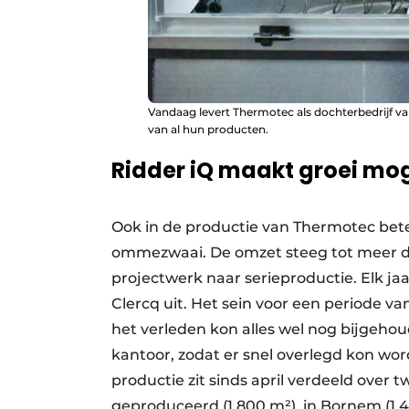
Vandaag levert Thermotec als dochterbedrijf v
van al hun producten.
Ridder iQ maakt groei mog
Ook in de productie van Thermotec bete
ommezwaai. De omzet steeg tot meer da
projectwerk naar serieproductie. Elk ja
Clercq uit. Het sein voor een periode van
het verleden kon alles wel nog bijgehoud
kantoor, zodat er snel overlegd kon wo
productie zit sinds april verdeeld over 
geproduceerd (1.800 m²), in Bornem (1