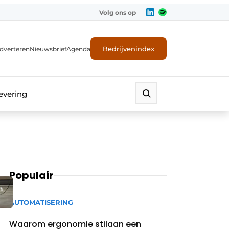
Volg ons op
Bedrijvenindex
dverteren
Nieuwsbrief
Agenda
evering
Populair
n
AUTOMATISERING
Waarom ergonomie stilaan een