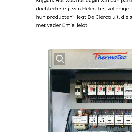
krijgen. Het was het begin van een part
dochterbedrijf van Heliox het volledig
hun producten”, legt De Clercq uit, die
met vader Emiel leidt.