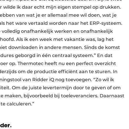
r wilde ik daar echt mijn eigen stempel op drukken.
hebben van wat je er allemaal mee wil doen, wat je
t als het ware vertaald worden naar het ERP-systeem.
ie volledig onafhankelijk werken en onafhankelijk
jn hoofd. Als ik een week met vakantie was, lag het
d niet downloaden in andere mensen. Sinds de komst
cedures geborgd in één centraal systeem.” En dat
loer op. Thermotec heeft nu een perfect overzicht
derzijds om de productie efficiënt aan te sturen. In
ningstool van Ridder iQ nog toevoegen. “Zo wil ik
iteit. Om de juiste levertermijn door te geven of om
te maken, bijvoorbeeld bij toeleveranciers. Daarnaast
 te calculeren.”
rder.