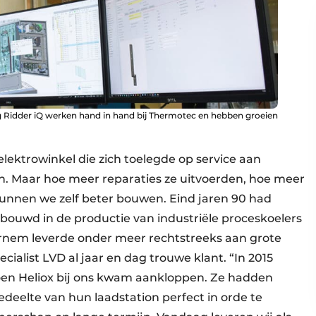
idder iQ werken hand in hand bij Thermotec en hebben groeien
lektrowinkel die zich toelegde op service aan
n. Maar hoe meer reparaties ze uitvoerden, hoe meer
unnen we zelf beter bouwen. Eind jaren 90 had
bouwd in de productie van industriële proceskoelers
Bornem leverde onder meer rechtstreeks aan grote
ialist LVD al jaar en dag trouwe klant. “In 2015
toen Heliox bij ons kwam aankloppen. Ze hadden
deelte van hun laadstation perfect in orde te