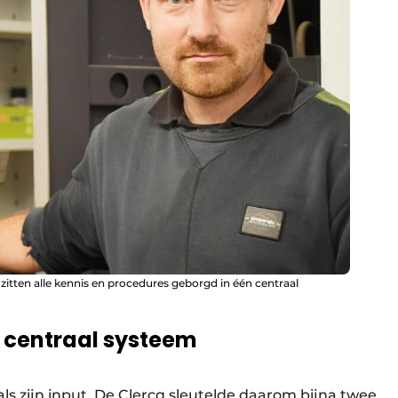
zitten alle kennis en procedures geborgd in één centraal
n centraal systeem
als zijn input. De Clercq sleutelde daarom bijna twee