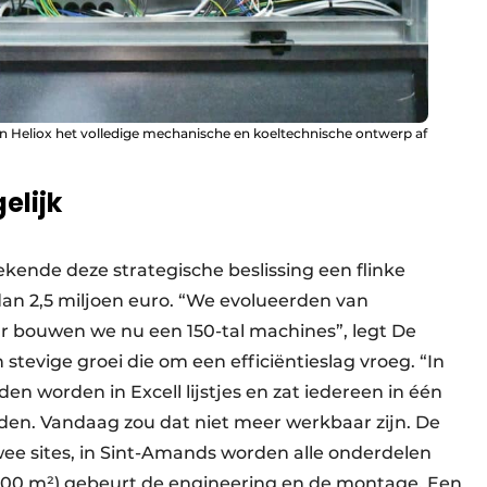
an Heliox het volledige mechanische en koeltechnische ontwerp af
elijk
kende deze strategische beslissing een flinke
n 2,5 miljoen euro. “We evolueerden van
ar bouwen we nu een 150-tal machines”, legt De
 stevige groei die om een efficiëntieslag vroeg. “In
en worden in Excell lijstjes en zat iedereen in één
rden. Vandaag zou dat niet meer werkbaar zijn. De
twee sites, in Sint-Amands worden alle onderdelen
.400 m²) gebeurt de engineering en de montage. Een