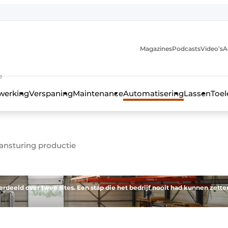
Magazines
Podcasts
Video’s
A
anmelding
e
werking
Verspaning
Maintenance
Automatisering
Lassen
Toel
aansturing productie
erdeeld over twee sites. Een stap die het bedrijf nooit had kunnen zette