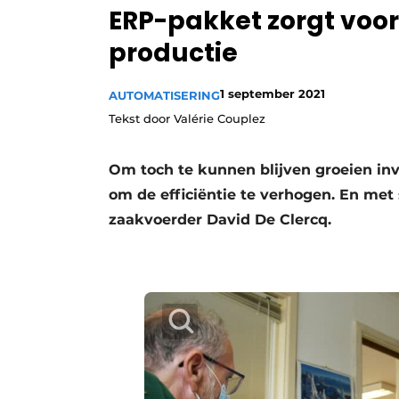
ERP-pakket zorgt voor
Vacature aanmelden
productie
Vacatures
Video’s
1 september 2021
AUTOMATISERING
Tekst door Valérie Couplez
Om toch te kunnen blijven groeien i
om de efficiëntie te verhogen. En met 
zaakvoerder David De Clercq.